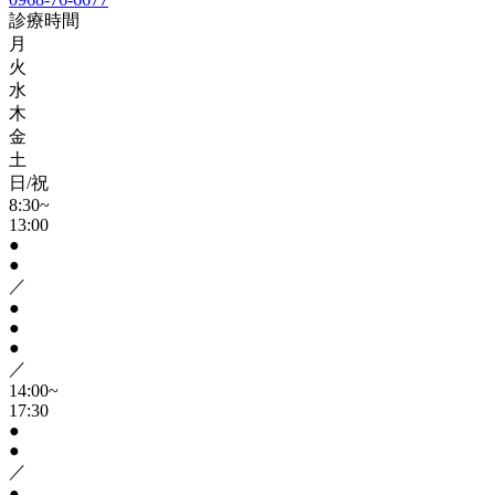
診療時間
月
火
水
木
金
土
日/祝
8:30~
13:00
●
●
／
●
●
●
／
14:00~
17:30
●
●
／
●