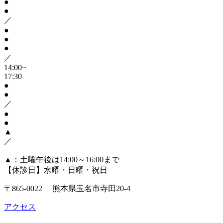
●
●
／
●
●
●
／
14:00~
17:30
●
●
／
●
●
▲
／
▲
：土曜午後は14:00～16:00まで
【休診日】水曜・日曜・祝日
〒865-0022 熊本県玉名市寺田20-4
アクセス