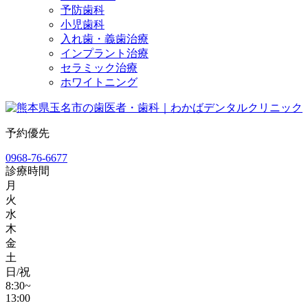
予防歯科
小児歯科
入れ歯・義歯治療
インプラント治療
セラミック治療
ホワイトニング
予約優先
0968-76-6677
診療時間
月
火
水
木
金
土
日/祝
8:30~
13:00